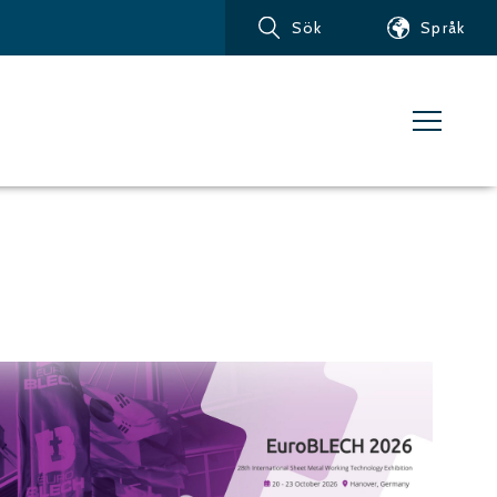
Sök
Språk
Produkter
Kundservice
Nyheter
Om vattenskärning
Metaller – Järnbaserade
Metaller
Metaller – Aluminium
Metaller – Övriga icke-
järnbaserade metaller
Glas och akrylglas
Kompositmaterial
Sten, kakel och keramiska
material
Gummi, plast och mjuka
material