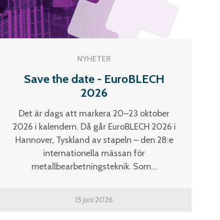
Skumplast och isolering
Trä – Fabricerade
trämaterial
Om WJS
NYHETER
Save the date - EuroBLECH
2026
Eventkalender
Arbeta hos WJS
Det är dags att markera 20–23 oktober
2026 i kalendern. Då går EuroBLECH 2026 i
Bli representant
Hannover, Tyskland av stapeln – den 28:e
Spare Parts Login
internationella mässan för
Kontakta oss
metallbearbetningsteknik. Som...
15 juni 2026