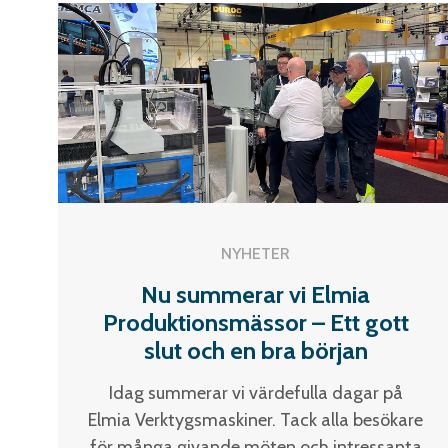
NYHETER
Nu summerar vi Elmia
Produktionsmässor – Ett gott
slut och en bra början
Idag summerar vi värdefulla dagar på
Elmia Verktygsmaskiner. Tack alla besökare
för många givande möten och intressanta