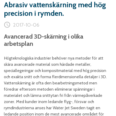
Abrasiv vattenskärning med hög
Skumplast och isolering
precision i rymden.
Trä – Fabricerade
trämaterial
2017-10-06
Om WJS
Avancerad 3D-skärning i olika
arbetsplan
Eventkalender
Högteknologiska industrier behöver nya metoder för att
Arbeta hos WJS
skära avancerade material som härdade metaller,
Bli representant
speciallegeringar och kompositmaterial med hög precision
Spare Parts Login
och exakta snitt och forma flerdimensionella detaljer i 3D.
Vattenskärning är ofta den bearbetningsmetod men
Kontakta oss
föredrar eftersom metoden eliminerar spänningar i
materialet och lämna snittytan fri från värmepåverkade
zoner. Med kunder inom ledande flyg-, försvar och
rymdindustrierna anses har Water Jet Sweden tagit en
ledande position inom de mest avancerade området för