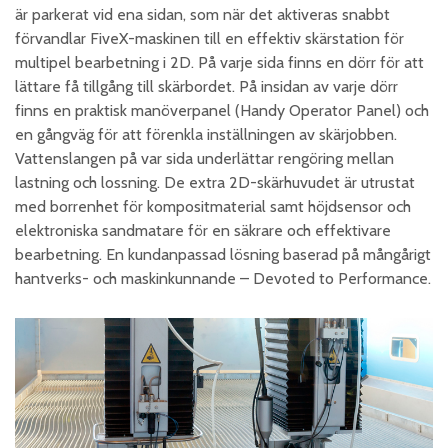
är parkerat vid ena sidan, som när det aktiveras snabbt
förvandlar FiveX-maskinen till en effektiv skärstation för
multipel bearbetning i 2D. På varje sida finns en dörr för att
lättare få tillgång till skärbordet. På insidan av varje dörr
finns en praktisk manöverpanel (Handy Operator Panel) och
en gångväg för att förenkla inställningen av skärjobben.
Vattenslangen på var sida underlättar rengöring mellan
lastning och lossning. De extra 2D-skärhuvudet är utrustat
med borrenhet för kompositmaterial samt höjdsensor och
elektroniska sandmatare för en säkrare och effektivare
bearbetning. En kundanpassad lösning baserad på mångårigt
hantverks- och maskinkunnande – Devoted to Performance.