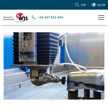
Sök
Språk
Produkter
+46 457 455 440
Kundservice
Nyheter
Om vattenskärning
Metaller – Järnbaserade
Metaller
Metaller – Aluminium
Metaller – Övriga icke-
järnbaserade metaller
Glas och akrylglas
Kompositmaterial
Sten, kakel och keramiska
material
Gummi, plast och mjuka
material