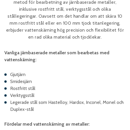
metod för bearbetning av järnbaserade metaller,
Skumplast och isolering
inklusive rostfritt stål, verktygsstål och olika
Trä – Fabricerade
stållegeringar. Oavsett om det handlar om att skära 10
trämaterial
mm rostfritt stål eller en 100 mm tjock titanlegering,
Om WJS
erbjuder vattenskärning hög precision och flexibilitet för
en rad olika material och tjocklekar.​
Vanliga järnbaserade metaller som bearbetas med
Eventkalender
vattenskärning:
Arbeta hos WJS
Gjutjärn​
Bli representant
Smidesjärn​
Spare Parts Login
Rostfritt stål​
Kontakta oss
Verktygsstål​
Legerade stål som Hastelloy, Hardox, Inconel, Monel och
Duplex-stål​
Fördelar med vattenskärning av metaller: