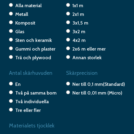
Alla material
1x1 m
Metall
2x1 m
Komposit
3x1,5 m
Glas
3x2 m
Sten och keramik
4x2 m
Gummi och plaster
2x6 m eller mer
Trä och plywood
Annan storlek
Antal skärhuvuden
Skärprecision
En
Ner till 0,1 mm(Standard)
Två på samma bom
Ner till 0,01 mm (Micro)
Två individuella
Tre eller fler
Materialets tjocklek