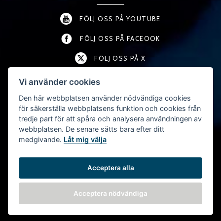
FÖLJ OSS PÅ YOUTUBE
FÖLJ OSS PÅ FACEOOK
FÖLJ OSS PÅ X
FÖLJ OSS PÅ LINKEDIN
Vi använder cookies
Den här webbplatsen använder nödvändiga cookies
FÖLJ OSS PÅ INSTAGRAM
för säkerställa webbplatsens funktion och cookies från
tredje part för att spåra och analysera användningen av
webbplatsen. De senare sätts bara efter ditt
KONTAKT
medgivande.
Låt mig välja
T:
+46 (0) 457-45 54 40
F: +46 (0) 457-192 01
Acceptera alla
E:
INFO@WATERJET.SE
Acceptera nödvändiga