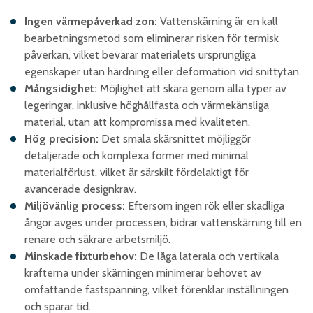
Ingen värmepåverkad zon:
Vattenskärning är en kall
bearbetningsmetod som eliminerar risken för termisk
påverkan, vilket bevarar materialets ursprungliga
egenskaper utan härdning eller deformation vid snittytan.​
Mångsidighet:
Möjlighet att skära genom alla typer av
legeringar, inklusive höghållfasta och värmekänsliga
material, utan att kompromissa med kvaliteten.​
Hög precision:
Det smala skärsnittet möjliggör
detaljerade och komplexa former med minimal
materialförlust, vilket är särskilt fördelaktigt för
avancerade designkrav.​
Miljövänlig process:
Eftersom ingen rök eller skadliga
ångor avges under processen, bidrar vattenskärning till en
renare och säkrare arbetsmiljö.​
Minskade fixturbehov:
De låga laterala och vertikala
krafterna under skärningen minimerar behovet av
omfattande fastspänning, vilket förenklar inställningen
och sparar tid.​