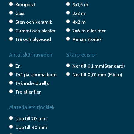
Komposit
3x1,5 m
Glas
3x2 m
Sten och keramik
4x2 m
Gummi och plaster
2x6 m eller mer
Trä och plywood
Annan storlek
Antal skärhuvuden
Skärprecision
En
Ner till 0,1 mm(Standard)
Två på samma bom
Ner till 0,01 mm (Micro)
Två individuella
Tre eller fler
Materialets tjocklek
Upp till 20 mm
Upp till 40 mm