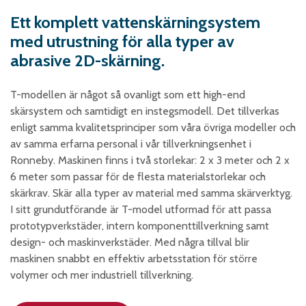
Skumplast och isolering
Ett komplett vattenskärningsystem
Trä – Fabricerade
med utrustning för alla typer av
trämaterial
abrasive 2D-skärning.
Om WJS
T-modellen är något så ovanligt som ett high-end
skärsystem och samtidigt en instegsmodell. Det tillverkas
enligt samma kvalitetsprinciper som våra övriga modeller och
Eventkalender
av samma erfarna personal i vår tillverkningsenhet i
Arbeta hos WJS
Ronneby. Maskinen finns i två storlekar: 2 x 3 meter och 2 x
Bli representant
6 meter som passar för de flesta materialstorlekar och
skärkrav. Skär alla typer av material med samma skärverktyg.
Spare Parts Login
I sitt grundutförande är T-model utformad för att passa
Kontakta oss
prototypverkstäder, intern komponenttillverkning samt
design- och maskinverkstäder. Med några tillval blir
maskinen snabbt en effektiv arbetsstation för större
volymer och mer industriell tillverkning.