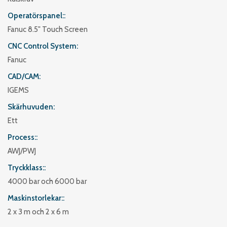
Operatörspanel:
Fanuc 8.5" Touch Screen
CNC Control System
Fanuc
CAD/CAM
IGEMS
Skärhuvuden
Ett
Process:
AWJ/PWJ
Tryckklass:
4000 bar och 6000 bar
Maskinstorlekar:
2 x 3 m och 2 x 6 m