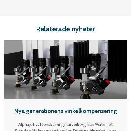
Relaterade nyheter
Nya generationens vinkelkompensering
Alphajet vattenskärningskärverktyg från Water Jet
Sweden Nu lanserar Water Jet Sweden Alphajet - nya