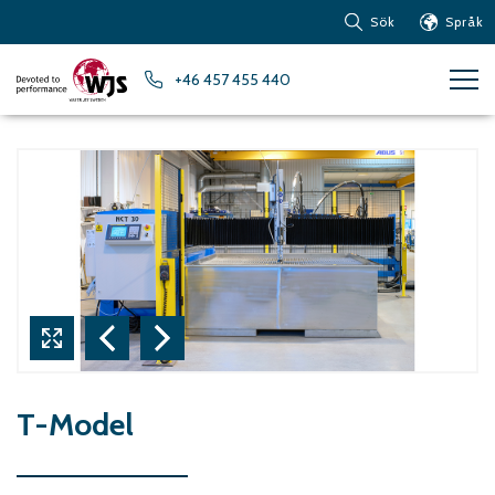
Sök
Språk
Produkter
+46 457 455 440
Kundservice
Nyheter
Om vattenskärning
Metaller – Järnbaserade
Metaller
Metaller – Aluminium
Metaller – Övriga icke-
järnbaserade metaller
Glas och akrylglas
Kompositmaterial
T-Model
Sten, kakel och keramiska
material
Gummi, plast och mjuka
material