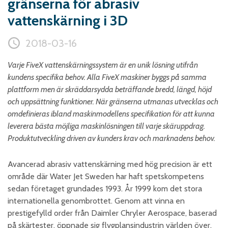
gränserna för abrasiv
Skumplast och isolering
vattenskärning i 3D
Trä – Fabricerade
trämaterial
2018-03-16
Om WJS
Varje FiveX vattenskärningssystem är en unik lösning utifrån
kundens specifika behov. Alla FiveX maskiner byggs på samma
plattform men är skräddarsydda beträffande bredd, längd, höjd
Eventkalender
och uppsättning funktioner. När gränserna utmanas utvecklas och
omdefinieras ibland maskinmodellens specifikation för att kunna
Arbeta hos WJS
leverera bästa möjliga maskinlösningen till varje skäruppdrag.
Bli representant
Produktutveckling driven av kunders krav och marknadens behov.
Spare Parts Login
Kontakta oss
Avancerad abrasiv vattenskärning med hög precision är ett
område där Water Jet Sweden har haft spetskompetens
sedan företaget grundades 1993. År 1999 kom det stora
internationella genombrottet. Genom att vinna en
prestigefylld order från Daimler Chryler Aerospace, baserad
på skärtester, öppnade sig flygplansindustrin världen över.