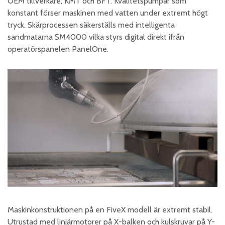
OEM tillverkare, KMT och BFT. Kvalitetspumpar som
konstant förser maskinen med vatten under extremt högt
tryck. Skärprocessen säkerställs med intelligenta
sandmatarna SM4000 vilka styrs digital direkt ifrån
operatörspanelen PanelOne.
Maskinkonstruktionen på en FiveX modell är extremt stabil.
Utrustad med linjärmotorer på X-balken och kulskruvar på Y-