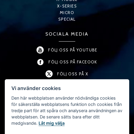
X-SERIES
MICRO
SPECIAL
SOCIALA MEDIA
FÖLJ OSS PÅ YOUTUBE
FÖLJ OSS PÅ FACEOOK
FÖLJ OSS PÅ X
FÖLJ OSS PÅ LINKEDIN
Vi använder cookies
Den här webbplatsen använder nödvändiga cookies
FÖLJ OSS PÅ INSTAGRAM
för säkerställa webbplatsens funktion och cookies från
tredje part för att spåra och analysera användningen av
webbplatsen. De senare sätts bara efter ditt
KONTAKT
medgivande.
Låt mig välja
T:
+46 (0) 457-45 54 40