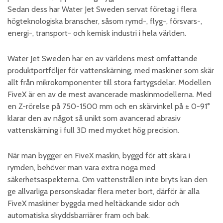
Sedan dess har Water Jet Sweden servat företag i flera
högteknologiska branscher, såsom rymd-, flyg-, försvars-,
energi-, transport- och kemisk industri i hela världen.
Water Jet Sweden har en av världens mest omfattande
produktportföljer för vattenskärning, med maskiner som skär
allt från mikrokomponenter till stora fartygsdelar. Modellen
FiveX är en av de mest avancerade maskinmodellerna. Med
en Z-rörelse på 750-1500 mm och en skärvinkel på ± 0-91°
klarar den av något så unikt som avancerad abrasiv
vattenskärning i full 3D med mycket hög precision.
När man bygger en FiveX maskin, byggd för att skära i
rymden, behöver man vara extra noga med
säkerhetsaspekterna. Om vattenstrålen inte bryts kan den
ge allvarliga personskadar flera meter bort, därför är alla
FiveX maskiner byggda med heltäckande sidor och
automatiska skyddsbarriärer fram och bak.