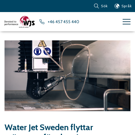
Sök
Språk
Produkter
+46 457 455 440
Kundservice
Nyheter
Om vattenskärning
Metaller – Järnbaserade
Metaller
Metaller – Aluminium
Metaller – Övriga icke-
järnbaserade metaller
Glas och akrylglas
Kompositmaterial
Sten, kakel och keramiska
material
Water Jet Sweden flyttar
Gummi, plast och mjuka
material