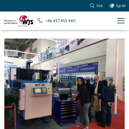
Sök
Språk
Produkter
+46 457 455 440
Kundservice
Nyheter
Om vattenskärning
Metaller – Järnbaserade
Metaller
Metaller – Aluminium
Metaller – Övriga icke-
järnbaserade metaller
Glas och akrylglas
Kompositmaterial
Sten, kakel och keramiska
material
Gummi, plast och mjuka
material