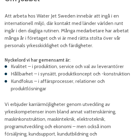
Skumplast och isolering
Att arbeta hos Water Jet Sweden innebär att ingå i en
Trä – Fabricerade
trämaterial
internationell miljö, där kontakt med länder världen runt
ingår i den dagliga rutinen. Många medarbetare har arbetat
Om WJS
många år i företaget och vi är med rätta stolta över vår
personals yrkesskicklighet och färdigheter.
Eventkalender
Nyckelord vi har gemensamt är:
Kvalitet – i produktion, service och val av leverantörer
Arbeta hos WJS
Hållbarhet – i synsätt, produktkoncept och -konstruktion
Bli representant
Kundfokus – i affärsprocesser, relationer och
produktlösningar
Spare Parts Login
Kontakta oss
Vi erbjuder karriärmöjligheter genom utveckling av
yrkeskompetenser inom bland annat vattenskärning,
maskinkonstruktion, maskinteknik, elektroteknik,
programutveckling och ekonomi – men också inom
försäljning, kundsupport, kundutbildning och