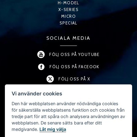
H-MODEL
X-SERIES
MICRO
SPECIAL
SOCIALA MEDIA
FÖLJ OSS PÅ YOUTUBE
FÖLJ OSS PÅ FACEOOK
FÖLJ OSS PÅ X
FÖLJ OSS PÅ LINKEDIN
Vi använder cookies
Den här webbplatsen använder nödvändiga cookies
FÖLJ OSS PÅ INSTAGRAM
för säkerställa webbplatsens funktion och cookies från
tredje part för att spåra och analysera användningen av
webbplatsen. De senare sätts bara efter ditt
KONTAKT
medgivande.
Låt mig välja