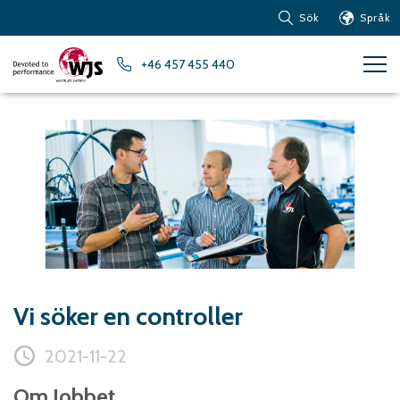
Sök
Språk
Produkter
+46 457 455 440
Kundservice
Nyheter
Om vattenskärning
Metaller – Järnbaserade
Metaller
Metaller – Aluminium
Metaller – Övriga icke-
järnbaserade metaller
Glas och akrylglas
Vi söker en controller
Kompositmaterial
Sten, kakel och keramiska
2021-11-22
material
Gummi, plast och mjuka
Om Jobbet
material