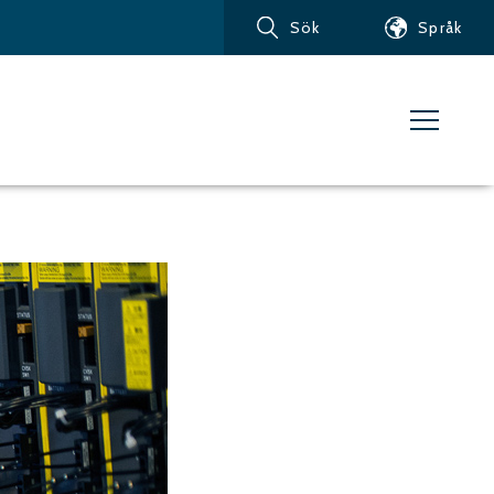
Sök
Språk
Produkter
Kundservice
Nyheter
Om vattenskärning
Metaller – Järnbaserade
Metaller
Metaller – Aluminium
Metaller – Övriga icke-
järnbaserade metaller
Glas och akrylglas
Kompositmaterial
Sten, kakel och keramiska
material
Gummi, plast och mjuka
material