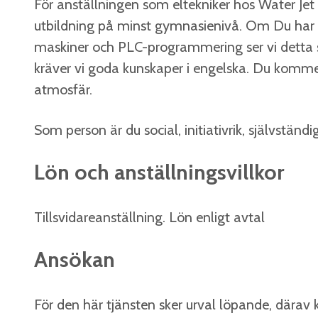
För anställningen som eltekniker hos Water Je
utbildning på minst gymnasienivå. Om Du har e
maskiner och PLC-programmering ser vi detta s
kräver vi goda kunskaper i engelska. Du kommer
atmosfär.
Som person är du social, initiativrik, självstä
Lön och anställningsvillkor
Tillsvidareanställning. Lön enligt avtal
Ansökan
För den här tjänsten sker urval löpande, därav 