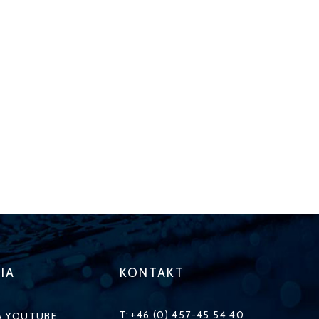
IA
KONTAKT
T:
+46 (0) 457-45 54 40
Å YOUTUBE