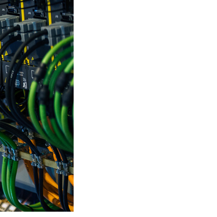
Skumplast och isolering
Trä – Fabricerade
trämaterial
Om WJS
Eventkalender
Arbeta hos WJS
Bli representant
Spare Parts Login
Kontakta oss