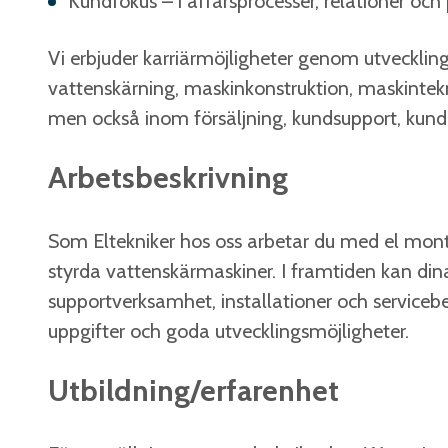
Kundfokus – i affärsprocesser, relationer och
Vi erbjuder karriärmöjligheter genom utveckli
vattenskärning, maskinkonstruktion, maskintek
men också inom försäljning, kundsupport, kundu
Arbetsbeskrivning
Som Eltekniker hos oss arbetar du med el mont
styrda vattenskärmaskiner. I framtiden kan d
supportverksamhet, installationer och service
uppgifter och goda utvecklingsmöjligheter.
Utbildning/erfarenhet