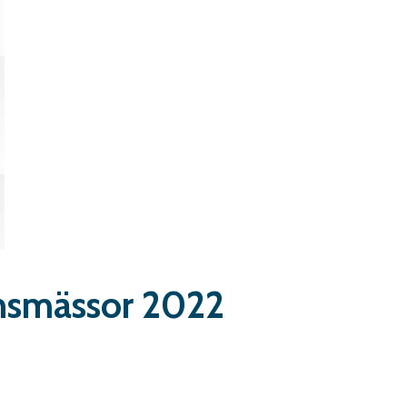
Skumplast och isolering
Trä – Fabricerade
trämaterial
Om WJS
Eventkalender
Arbeta hos WJS
Bli representant
Spare Parts Login
onsmässor 2022
Kontakta oss