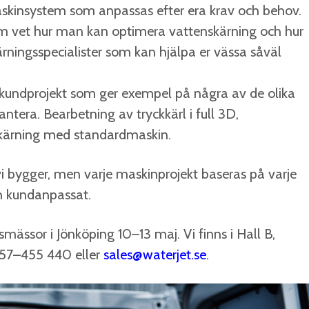
Maskinsystem som anpassas efter era krav och behov.
om vet hur man kan optimera vattenskärning och hur
rningsspecialister som kan hjälpa er vässa såväl
 kundprojekt som ger exempel på några av de olika
tera. Bearbetning av tryckkärl i full 3D,
kärning med standardmaskin.
i bygger, men varje maskinprojekt baseras på varje
h kundanpassat.
ässor i Jönköping 10–13 maj. Vi finns i Hall B,
457–455 440 eller
sales@waterjet.se
.