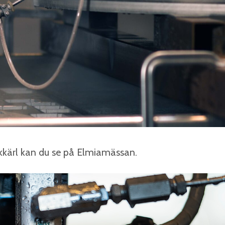
kkärl kan du se på Elmiamässan.