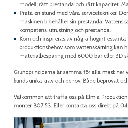
modell, rätt prestanda och rätt kapacitet. 
Prata en stund med våra servicetekniker. D
maskinen bibehåller sin prestanda. Vattenskä
kompetens, utrustning och prestanda.
Kom och inspireras av några högintressanta
produktionsbehov som vattenskärning kan han
materialbesparing med 6000 bar eller 3D s
Grundprinciperna är samma för alla maskiner v
kunds unika krav och behov. Både beprövat oc
Välkommen att träffa oss på Elmia Produktionsm
monter B07:53. Eller kontakta oss direkt på 0