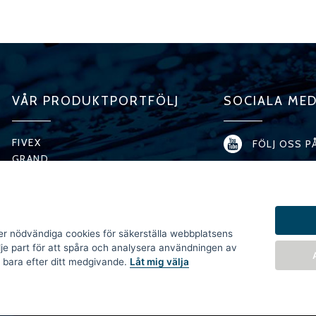
VÅR PRODUKTPORTFÖLJ
SOCIALA MED
FIVEX
FÖLJ OSS P
GRAND
PREMIUM
FÖLJ OSS P
T-MODEL
H-MODEL
FÖLJ OSS P
X-SERIES
r nödvändiga cookies för säkerställa webbplatsens
MICRO
FÖLJ OSS P
dje part för att spåra och analysera användningen av
SPECIAL
 bara efter ditt medgivande.
Låt mig välja
FÖLJ OSS P