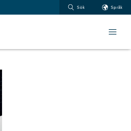
Sök
Språk
Produkter
Kundservice
Nyheter
Om vattenskärning
Metaller – Järnbaserade
Metaller
Metaller – Aluminium
Metaller – Övriga icke-
järnbaserade metaller
Glas och akrylglas
Kompositmaterial
Sten, kakel och keramiska
material
Gummi, plast och mjuka
material