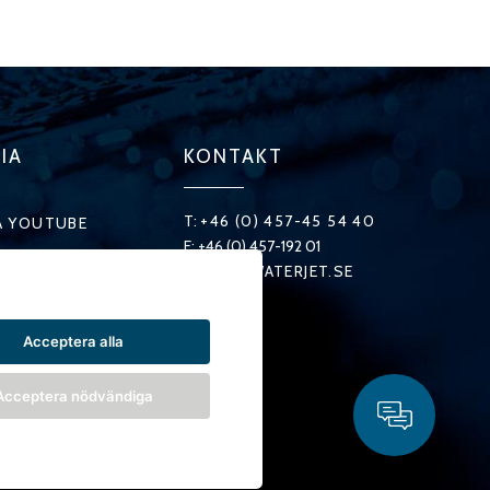
IA
KONTAKT
T:
+46 (0) 457-45 54 40
Å YOUTUBE
F: +46 (0) 457-192 01
E:
INFO@WATERJET.SE
Å FACEOOK
Å X
Acceptera alla
Å LINKEDIN
Acceptera nödvändiga
Å INSTAGRAM