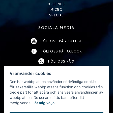
X-SERIES
MICRO
SPECIAL
SOCIALA MEDIA
FÖLJ OSS PÅ YOUTUBE
FÖLJ OSS PÅ FACEOOK
FÖLJ OSS PÅ X
FÖLJ OSS PÅ LINKEDIN
Vi använder cookies
Den här webbplatsen använder nödvändiga cookies
FÖLJ OSS PÅ INSTAGRAM
för säkerställa webbplatsens funktion och cookies från
tredje part för att spåra och analysera användningen av
webbplatsen. De senare sätts bara efter ditt
KONTAKT
medgivande.
Låt mig välja
T:
+46 (0) 457-45 54 40