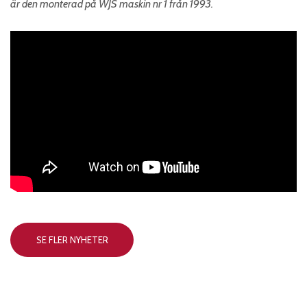
är den monterad på WJS maskin nr 1 från 1993.
SE FLER NYHETER