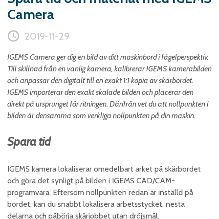
Camera
Skumplast och isolering
Trä – Fabricerade
trämaterial
2019-11-29
Om WJS
IGEMS Camera ger dig en bild av ditt maskinbord i fågelperspektiv.
Till skillnad från en vanlig kamera, kalibrerar IGEMS kamerabilden
och anpassar den digitalt till en exakt 1:1 kopia av skärbordet.
IGEMS importerar den exakt skalade bilden och placerar den
Eventkalender
direkt på ursprunget för ritningen. Därifrån vet du att nollpunkten i
Arbeta hos WJS
bilden är densamma som verkliga nollpunkten på din maskin.
Bli representant
Spara tid
Spare Parts Login
Kontakta oss
IGEMS kamera lokaliserar omedelbart arket på skärbordet
och göra det synligt på bilden i IGEMS CAD/CAM-
programvara. Eftersom nollpunkten redan är inställd på
bordet, kan du snabbt lokalisera arbetsstycket, nesta
delarna och påbörja skärjobbet utan dröjsmål.