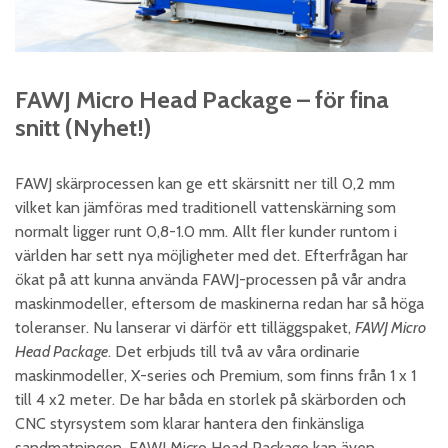
FAWJ Micro Head Package – för fina
snitt (Nyhet!)
FAWJ skärprocessen kan ge ett skärsnitt ner till 0,2 mm
vilket kan jämföras med traditionell vattenskärning som
normalt ligger runt 0,8-1.0 mm. Allt fler kunder runtom i
världen har sett nya möjligheter med det. Efterfrågan har
ökat på att kunna använda FAWJ-processen på vår andra
maskinmodeller, eftersom de maskinerna redan har så höga
toleranser. Nu lanserar vi därför ett tilläggspaket,
FAWJ Micro
Head Package
. Det erbjuds till två av våra ordinarie
maskinmodeller, X-series och Premium, som finns från 1 x 1
till 4 x2 meter. De har båda en storlek på skärborden och
CNC styrsystem som klarar hantera den finkänsliga
sandmatningen. FAWJ Micro Head Package kan även