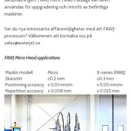
användas för uppgradering och retrofit av befintliga
maskiner.
Ser du nya intressanta affärsmöjligheter med att FAWJ-
processen? Välkommen att kontakta oss på
sales@waterjet.se
FAWJ Micro Head applications
Maskin modell
Micro
X-series (FAWJ)
Skärsnitt
≥0.2 mm
≥0.3 mm
Positioning accuracy
± 0.01 mm/m
± 0.05 mm/m
Repetition accuracy
± 0.008 mm
± 0.025 mm