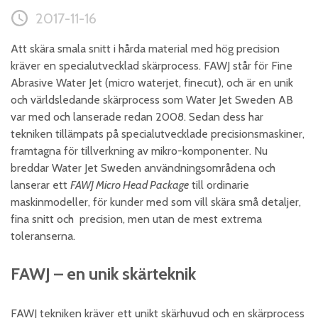
2017-11-16
Skumplast och isolering
Trä – Fabricerade
Att skära smala snitt i hårda material med hög precision
trämaterial
kräver en specialutvecklad skärprocess. FAWJ står för Fine
Om WJS
Abrasive Water Jet (micro waterjet, finecut), och är en unik
och världsledande skärprocess som Water Jet Sweden AB
var med och lanserade redan 2008. Sedan dess har
tekniken tillämpats på specialutvecklade precisionsmaskiner,
Eventkalender
framtagna för tillverkning av mikro-komponenter. Nu
Arbeta hos WJS
breddar Water Jet Sweden användningsområdena och
Bli representant
lanserar ett
FAWJ Micro Head Package
till ordinarie
maskinmodeller, för kunder med som vill skära små detaljer,
Spare Parts Login
fina snitt och precision, men utan de mest extrema
Kontakta oss
toleranserna.
FAWJ – en unik skärteknik
FAWJ tekniken kräver ett unikt skärhuvud och en skärprocess