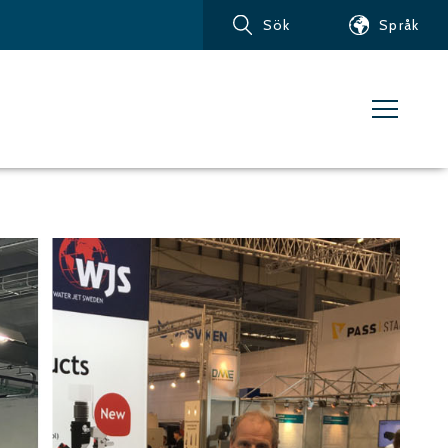
Sök
Språk
Produkter
Kundservice
Nyheter
Om vattenskärning
Metaller – Järnbaserade
Metaller
Metaller – Aluminium
Metaller – Övriga icke-
järnbaserade metaller
Glas och akrylglas
Kompositmaterial
Sten, kakel och keramiska
material
Gummi, plast och mjuka
material