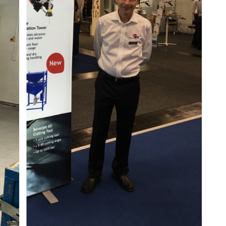
Skumplast och isolering
Trä – Fabricerade
trämaterial
Om WJS
Eventkalender
Arbeta hos WJS
Bli representant
Spare Parts Login
Kontakta oss