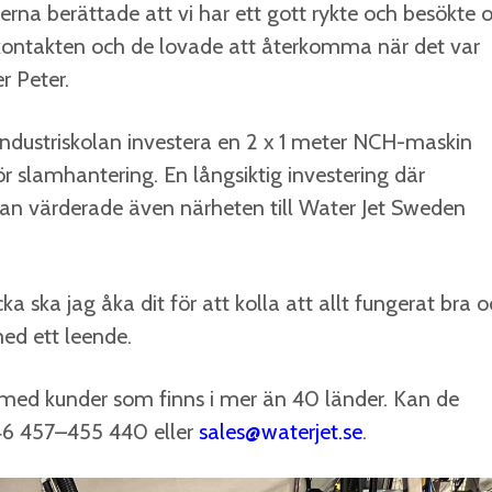
na berättade att vi har ett gott rykte och besökte o
kontakten och de lovade att återkomma när det var
r Peter.
 Industriskolan investera en 2 x 1 meter NCH-maskin
 slamhantering. En långsiktig investering där
olan värderade även närheten till Water Jet Sweden
a ska jag åka dit för att kolla att allt fungerat bra 
med ett leende.
et med kunder som finns i mer än 40 länder. Kan de
 46 457–455 440 eller
sales@waterjet.se
.