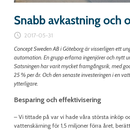
Snabb avkastning och 
2017-05-31
Concept Sweden AB i Göteborg är visserligen ett un
automation. En grupp erfarna ingenjörer och nytt un
Satsningen har varit mycket framgångsrik, med god 
25 % per år. Och den senaste investeringen i en va
ytterligare.
Besparing och effektivisering
– Vi tittade på var vi hade våra största inköp oc
vattenskärning för 1,5 miljoner förra året, berät