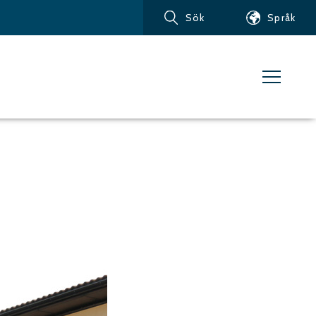
Sök
Språk
Produkter
Kundservice
Nyheter
Om vattenskärning
Metaller – Järnbaserade
Metaller
Metaller – Aluminium
Metaller – Övriga icke-
järnbaserade metaller
Glas och akrylglas
Kompositmaterial
Sten, kakel och keramiska
material
Gummi, plast och mjuka
material