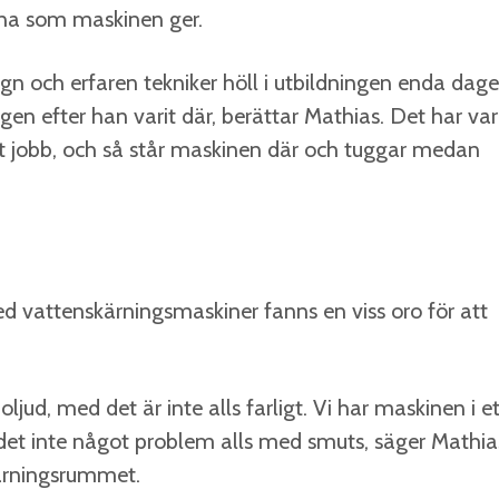
rna som maskinen ger.
 lugn och erfaren tekniker höll i utbildningen enda dag
en efter han varit där, berättar Mathias. Det har var
tt jobb, och så står maskinen där och tuggar medan
ed vattenskärningsmaskiner fanns en viss oro för att
 oljud, med det är inte alls farligt. Vi har maskinen i e
 det inte något problem alls med smuts, säger Mathia
kärningsrummet.