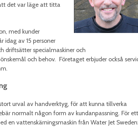
t det var läge att titta
ion, med kunder
år idag av 15 personer
och driftsätter specialmaskiner och
 önskemål och behov. Företaget erbjuder också servi
mm.
ing
 stort urval av handverktyg, för att kunna tillverka
nebär normalt någon form av kundanpassning. För et
med en vattenskärningsmaskin från Water Jet Sweden