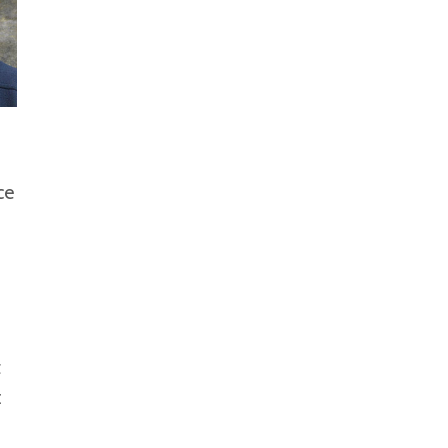
ce
t
: