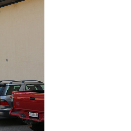
Skumplast och isolering
Trä – Fabricerade
trämaterial
Om WJS
Eventkalender
Arbeta hos WJS
Bli representant
Spare Parts Login
Kontakta oss