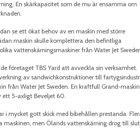
skärning. En skärkapacitet som de mu är ensamma om
rknaden.
sedan se ett ökat behov av en maskin med större
 sådan maskin skulle komplettera den befintliga
olika vattenskärningsmaskiner från Water Jet Swede
de företaget TBS Yard att avveckla sin verksamhet.
verkning av sandwichkonstruktioner till fartygsindustr
kin från Water Jet Sweden. En kraftfull Grand-maskin
ett 5-axligt Beveljet 60.
r i mycket gott skick med bibehållen prestanda. Fler
ra maskinen, men Ölands vattenskärning drog till slut