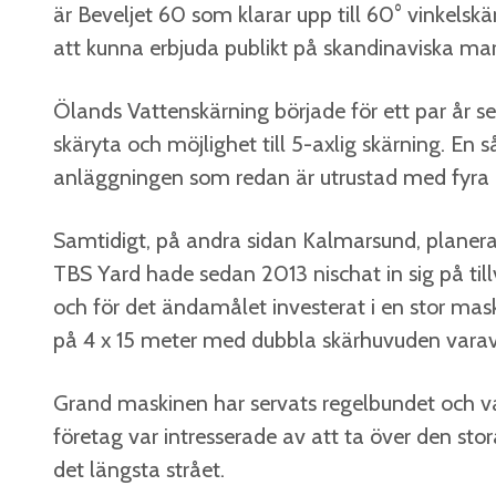
är Beveljet 60 som klarar upp till 60° vinkel
att kunna erbjuda publikt på skandinaviska ma
Ölands Vattenskärning började för ett par år 
skäryta och möjlighet till 5-axlig skärning. En
anläggningen som redan är utrustad med fyra 
Samtidigt, på andra sidan Kalmarsund, planera
TBS Yard hade sedan 2013 nischat in sig på till
och för det ändamålet investerat i en stor mas
på 4 x 15 meter med dubbla skärhuvuden varav 
Grand maskinen har servats regelbundet och va
företag var intresserade av att ta över den sto
det längsta strået.