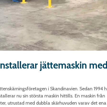
nstallerar jättemaskin med
ttenskärningsföretagen i Skandinavien. Sedan 1994 h
allerar nu sin största maskin hittills. En maskin från
ter, utrustad med dubbla skärhuvuden varav det ena