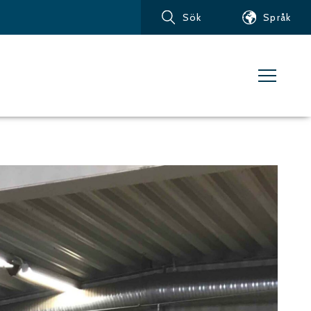
Sök
Språk
Produkter
Kundservice
Nyheter
Om vattenskärning
Metaller – Järnbaserade
Metaller
Metaller – Aluminium
Metaller – Övriga icke-
järnbaserade metaller
Glas och akrylglas
Kompositmaterial
Sten, kakel och keramiska
material
Gummi, plast och mjuka
material