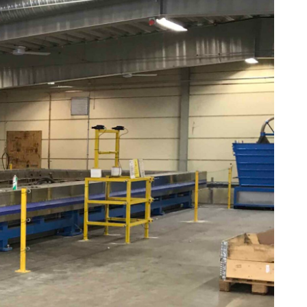
Skumplast och isolering
Trä – Fabricerade
trämaterial
Om WJS
Eventkalender
Arbeta hos WJS
Bli representant
Spare Parts Login
Kontakta oss