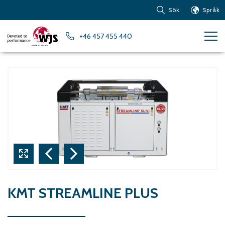
Sök
Språk
Produkter
+46 457 455 440
Kundservice
Nyheter
Om vattenskärning
Metaller – Järnbaserade
Metaller
Metaller – Aluminium
Metaller – Övriga icke-
järnbaserade metaller
Glas och akrylglas
Kompositmaterial
KMT STREAMLINE PLUS
Sten, kakel och keramiska
material
Gummi, plast och mjuka
material