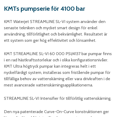
Skumplast och isolering
KMTs pumpserie för 4100 bar
Trä – Fabricerade
trämaterial
KMT Waterjet STREAMLINE SL-VI system använder den
Om WJS
senaste tekniken och mycket smart design för enkel
användning, tillförlitlighet och bekvämlighet. Resultatet är
ett system som ger hög effektivitet och lönsamhet.
Eventkalender
KMT STREAMLINE SL-VI 60 000 PSI/4137 bar pumpar finns
Arbeta hos WJS
i en rad hästkraftsstorlekar och i olika konfigurationsnivåer.
KMT Ultra högtryck pumpar kan integreras helt i ett
Bli representant
nyckelfärdigt system, installeras som fristående pumpar för
Spare Parts Login
tillfälliga behov av vattenskärning eller vara drivkraften i de
Kontakta oss
mest avancerade vattenskärningsapplikationerna.
STREAMLINE SL-VI Intensifier för tillförlitlig vattenskärning.
Den nya patenterade Curve-On-Curve konstruktionen ger