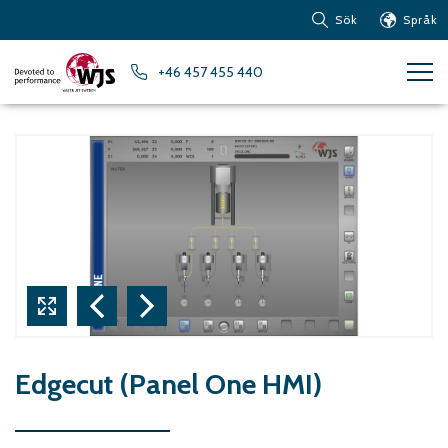
Sök
Språk
Produkter
+46 457 455 440
Kundservice
Nyheter
Om vattenskärning
Metaller – Järnbaserade
Metaller
Metaller – Aluminium
Metaller – Övriga icke-
järnbaserade metaller
Glas och akrylglas
Kompositmaterial
Edgecut (Panel One HMI)
Sten, kakel och keramiska
material
Gummi, plast och mjuka
material