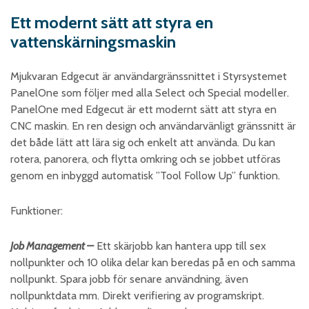
Skumplast och isolering
Ett modernt sätt att styra en
Trä – Fabricerade
vattenskärningsmaskin
trämaterial
Om WJS
Mjukvaran Edgecut är användargränssnittet i Styrsystemet
PanelOne som följer med alla Select och Special modeller.
PanelOne med Edgecut är ett modernt sätt att styra en
CNC maskin. En ren design och användarvänligt gränssnitt är
Eventkalender
det både lätt att lära sig och enkelt att använda. Du kan
Arbeta hos WJS
rotera, panorera, och flytta omkring och se jobbet utföras
genom en inbyggd automatisk ”Tool Follow Up” funktion.
Bli representant
Spare Parts Login
Funktioner:
Kontakta oss
Job Management –
Ett skärjobb kan hantera upp till sex
nollpunkter och 10 olika delar kan beredas på en och samma
nollpunkt. Spara jobb för senare användning, även
nollpunktdata mm. Direkt verifiering av programskript.