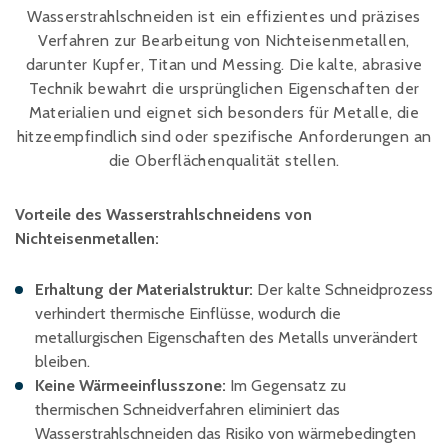
Schaumstoffe und
Wasserstrahlschneiden ist ein effizientes und präzises
Dämmstoffe
Verfahren zur Bearbeitung von Nichteisenmetallen,
Holz – Holzwerkstoffe
darunter Kupfer, Titan und Messing. Die kalte, abrasive
Über WJS
Technik bewahrt die ursprünglichen Eigenschaften der
Materialien und eignet sich besonders für Metalle, die
hitzeempfindlich sind oder spezifische Anforderungen an
die Oberflächenqualität stellen.
Veranstaltungskalender
Karriere
Vorteile des Wasserstrahlschneidens von
Nichteisenmetallen:
Händler werden
Spare Parts Login
Erhaltung der Materialstruktur:
Der kalte Schneidprozess
Kontakt
verhindert thermische Einflüsse, wodurch die
metallurgischen Eigenschaften des Metalls unverändert
bleiben.
Keine Wärmeeinflusszone:
Im Gegensatz zu
thermischen Schneidverfahren eliminiert das
Wasserstrahlschneiden das Risiko von wärmebedingten