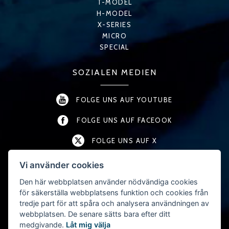
T-MODEL
H-MODEL
X-SERIES
MICRO
SPECIAL
SOZIALEN MEDIEN
FOLGE UNS AUF YOUTUBE
FOLGE UNS AUF FACEOOK
FOLGE UNS AUF X
FOLGE UNS AUF LINKEDIN
Vi använder cookies
Den här webbplatsen använder nödvändiga cookies
FOLGE UNS AUF INSTAGRAM
för säkerställa webbplatsens funktion och cookies från
tredje part för att spåra och analysera användningen av
webbplatsen. De senare sätts bara efter ditt
KONTAKT
medgivande.
Låt mig välja