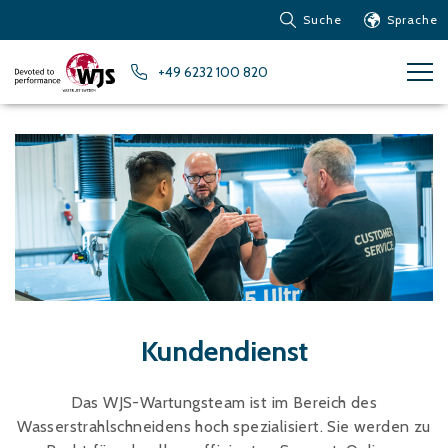
Suche
Sprache
Produkte
+49 6232 100 820
Kundendienst
Nachrichten
Über Water Jet
Metalle – Eisenmetalle
Metalle – Aluminium
Metalle – Andere
Nichteisenmetalle
Glas und Acrylglas
Verbundwerkstoffe
Kundendienst
Stein, Fliesen und andere
keramische Materialien
Das WJS-Wartungsteam ist im Bereich des
Gummi, Kunststoff,
Wasserstrahlschneidens hoch spezialisiert. Sie werden zu
weiche Materialien