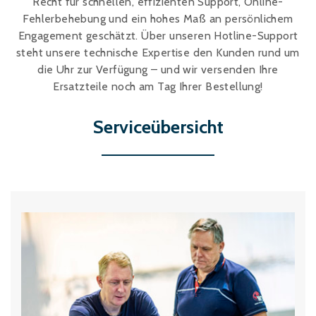
Recht für schnellen, effizienten Support, Online-
Schaumstoffe und
Dämmstoffe
Fehlerbehebung und ein hohes Maß an persönlichem
Engagement geschätzt. Über unseren Hotline-Support
Holz – Holzwerkstoffe
steht unsere technische Expertise den Kunden rund um
Über WJS
die Uhr zur Verfügung – und wir versenden Ihre
Ersatzteile noch am Tag Ihrer Bestellung!
Serviceübersicht
Veranstaltungskalender
Karriere
Händler werden
Spare Parts Login
Kontakt