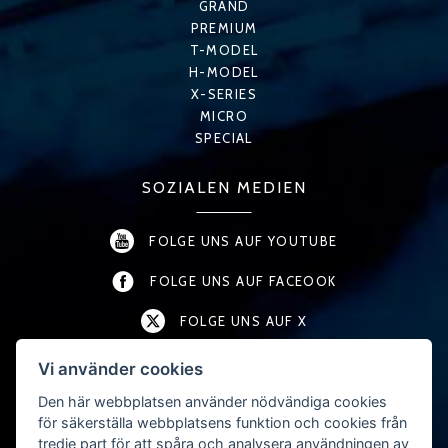
GRAND
PREMIUM
T-MODEL
H-MODEL
X-SERIES
MICRO
SPECIAL
SOZIALEN MEDIEN
FOLGE UNS AUF YOUTUBE
FOLGE UNS AUF FACEOOK
FOLGE UNS AUF X
FOLGE UNS AUF LINKEDIN
Vi använder cookies
Den här webbplatsen använder nödvändiga cookies
FOLGE UNS AUF INSTAGRAM
för säkerställa webbplatsens funktion och cookies från
tredje part för att spåra och analysera användningen av