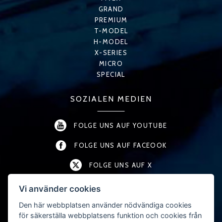
GRAND
PREMIUM
T-MODEL
H-MODEL
X-SERIES
MICRO
SPECIAL
SOZIALEN MEDIEN
FOLGE UNS AUF YOUTUBE
FOLGE UNS AUF FACEOOK
FOLGE UNS AUF X
FOLGE UNS AUF LINKEDIN
Vi använder cookies
Den här webbplatsen använder nödvändiga cookies
FOLGE UNS AUF INSTAGRAM
för säkerställa webbplatsens funktion och cookies från