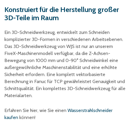
Schaumstoffe und
Dämmstoffe
Konstruiert für die Herstellung großer
Holz – Holzwerkstoffe
3D-Teile im Raum
Über WJS
Ein 3D-Schneidwerkzeug, entwickelt zum Schneiden
komplizierter 3D-Formen in verschiedenen Arbeitsebenen.
Das 3D-Schneidwerkzeug von WJS ist nur an unserem
Veranstaltungskalender
FiveX-Maschinenmodell verfügbar, da die Z-Achsen-
Bewegung von 1000 mm und 0-90° Schneidwinkel eine
Karriere
außergewöhnliche Maschinenstabilität und eine erhöhte
Händler werden
Sicherheit erfordern. Eine komplett vektorbasierte
Spare Parts Login
Berechnung in Fanuc für TCP gewährleistet Genauigkeit und
Schnittqualität. Ein komplettes 3D-Schneidwerkzeug für alle
Kontakt
Materialarten.
Erfahren Sie hier, wie Sie einen
Wasserstrahlschneider
kaufen
können!