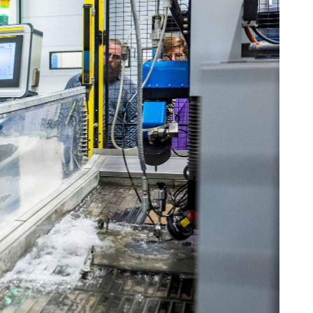
Schaumstoffe und
Dämmstoffe
Holz – Holzwerkstoffe
Über WJS
Veranstaltungskalender
Karriere
Händler werden
Spare Parts Login
Kontakt