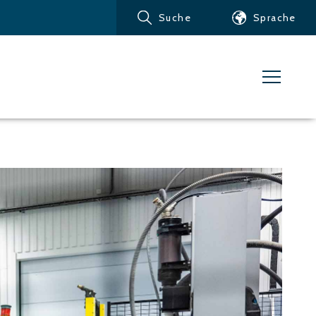
Suche
Sprache
Produkte
Kundendienst
Nachrichten
Über Water Jet
Metalle – Eisenmetalle
Metalle – Aluminium
Metalle – Andere
Nichteisenmetalle
Glas und Acrylglas
Verbundwerkstoffe
Stein, Fliesen und andere
keramische Materialien
Gummi, Kunststoff,
weiche Materialien