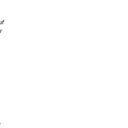
uf
r
e