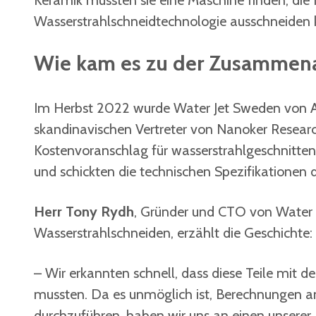
Keramik mussten sie eine Maschine finden, die f
Wasserstrahlschneidtechnologie ausschneiden k
Wie kam es zu der Zusammena
Im Herbst 2022 wurde Water Jet Sweden von 
skandinavischen Vertreter von Nanoker Research
Kostenvoranschlag für wasserstrahlgeschnitte
und schickten die technischen Spezifikationen de
Herr Tony Rydh
, Gründer und CTO von Water 
Wasserstrahlschneiden, erzählt die Geschichte:
– Wir erkannten schnell, dass diese Teile mit 
mussten. Da es unmöglich ist, Berechnungen a
durchzuführen, haben wir uns an einen unsere