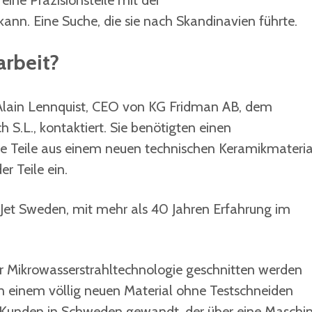
eine Präzisionsteile mit der
ann. Eine Suche, die sie nach Skandinavien führte.
rbeit?
Alain Lennquist, CEO von KG Fridman AB, dem
 S.L., kontaktiert. Sie benötigten einen
ne Teile aus einem neuen technischen Keramikmateria
r Teile ein.
Jet Sweden, mit mehr als 40 Jahren Erfahrung im
der Mikrowasserstrahltechnologie geschnitten werden
n einem völlig neuen Material ohne Testschneiden
r Kunden in Schweden gewandt, der über eine Maschi