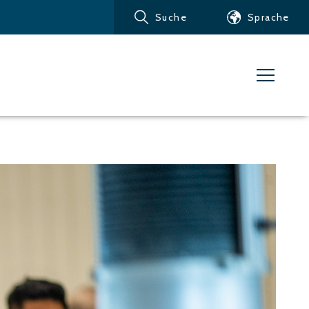
Suche
Sprache
Produkte
Kundendienst
Nachrichten
Über Water Jet
Metalle – Eisenmetalle
Metalle – Aluminium
Metalle – Andere
Nichteisenmetalle
Glas und Acrylglas
Verbundwerkstoffe
Stein, Fliesen und andere
keramische Materialien
Gummi, Kunststoff,
weiche Materialien