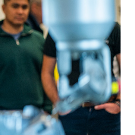
Schaumstoffe und
Dämmstoffe
Holz – Holzwerkstoffe
Über WJS
Veranstaltungskalender
Karriere
Händler werden
Spare Parts Login
Kontakt