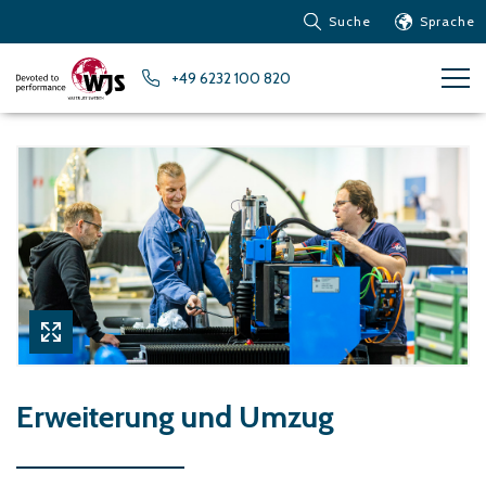
Suche
Sprache
Produkte
+49 6232 100 820
Kundendienst
Nachrichten
Über Water Jet
Metalle – Eisenmetalle
Metalle – Aluminium
Metalle – Andere
Nichteisenmetalle
Glas und Acrylglas
Verbundwerkstoffe
Stein, Fliesen und andere
Erweiterung und Umzug
keramische Materialien
Gummi, Kunststoff,
weiche Materialien