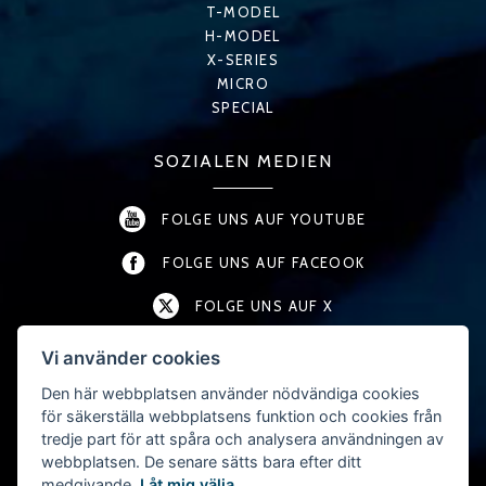
T-MODEL
H-MODEL
X-SERIES
MICRO
SPECIAL
SOZIALEN MEDIEN
FOLGE UNS AUF YOUTUBE
FOLGE UNS AUF FACEOOK
FOLGE UNS AUF X
FOLGE UNS AUF LINKEDIN
Vi använder cookies
Den här webbplatsen använder nödvändiga cookies
FOLGE UNS AUF INSTAGRAM
för säkerställa webbplatsens funktion och cookies från
tredje part för att spåra och analysera användningen av
webbplatsen. De senare sätts bara efter ditt
KONTAKT
medgivande.
Låt mig välja