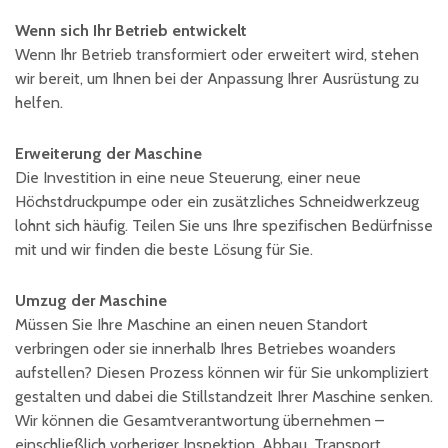
Schaumstoffe und
Dämmstoffe
Wenn sich Ihr Betrieb entwickelt
Holz – Holzwerkstoffe
Wenn Ihr Betrieb transformiert oder erweitert wird, stehen
wir bereit, um Ihnen bei der Anpassung Ihrer Ausrüstung zu
Über WJS
helfen.
Erweiterung der Maschine
Veranstaltungskalender
Die Investition in eine neue Steuerung, einer neue
Höchstdruckpumpe oder ein zusätzliches Schneidwerkzeug
Karriere
lohnt sich häufig. Teilen Sie uns Ihre spezifischen Bedürfnisse
Händler werden
mit und wir finden die beste Lösung für Sie.
Spare Parts Login
Umzug der Maschine
Kontakt
Müssen Sie Ihre Maschine an einen neuen Standort
verbringen oder sie innerhalb Ihres Betriebes woanders
aufstellen? Diesen Prozess können wir für Sie unkompliziert
gestalten und dabei die Stillstandzeit Ihrer Maschine senken.
Wir können die Gesamtverantwortung übernehmen –
einschließlich vorheriger Inspektion, Abbau, Transport,